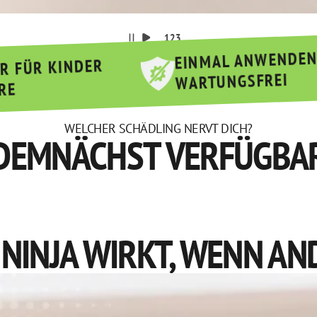
1
2
3
EINMAL ANW
SICHER FÜR KINDER
WARTUNGSFR
& TIERE
WELCHER SCHÄDLING NERVT DICH?
DEMNÄCHST VERFÜGBA
NINJA WIRKT, WENN AN