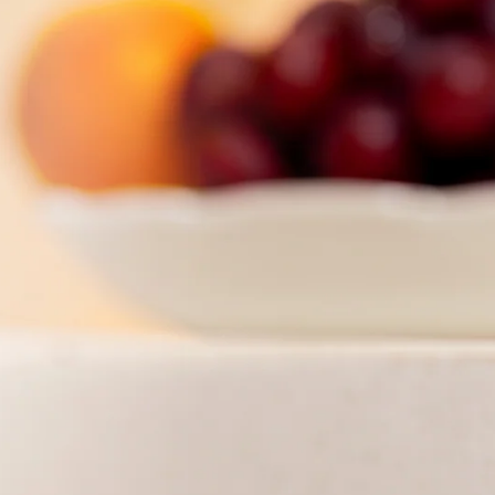
 FÜR GRÜNE
ÄMPFUNG
ämpfung