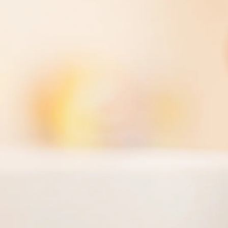
Vertraut von 25000+ zufriedenen Kunden
MIT DER MISSION
SCHÄDLINGSBEK
Bewährt wirksame und nachhaltige Produkte zur Schädlingsbek
aus natürlichen Inhaltsstoffen